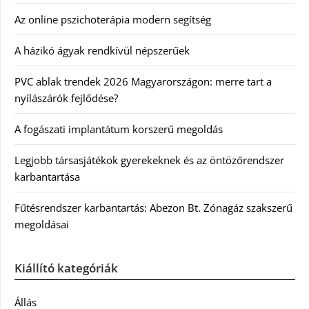
Az online pszichoterápia modern segítség
A házikó ágyak rendkívül népszerűek
PVC ablak trendek 2026 Magyarországon: merre tart a
nyílászárók fejlődése?
A fogászati implantátum korszerű megoldás
Legjobb társasjátékok gyerekeknek és az öntözőrendszer
karbantartása
Fűtésrendszer karbantartás: Abezon Bt. Zónagáz szakszerű
megoldásai
Kiállító kategóriák
Állás