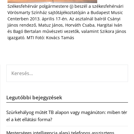
Székesfehérvár polgármestere (j) beszél a székesfehérvári
Vörösmarty Színház sajtótájékoztatóján a Budapest Music
Centerben 2013. április 17-én. Az asztalnál balról Csányi
János rendező, Matuz János, Horváth Csaba, Hargitai Iván
és Bagó Bertalan művészeti vezetők, valamint Szikora János
igazgató. MTI Fotó: Kovács Tamás
KERESÉS:
Legutóbbi bejegyzések
Szürkehályog műtét TB alapon vagy magánúton: miben tér
el a két ellátási forma?
Mesterséges intelligencia alapú telefonos asszisztens