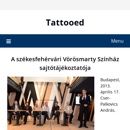
Skip
to
content
Tattooed
Menu
A székesfehérvári Vörösmarty Színház
sajtótájékoztatója
Budapest,
2013.
április 17.
Cser-
Palkovics
András,