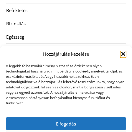
Befektetés
Biztosítás
Egészség
Hitel
Hozzájárulás kezelése
Ingatlan
A legjobb felhasználói élmény biztosítása érdekében olyan
technológiákat használunk, mint például a cookie-k, amelyek tárolják az
Művészetek és szórakozás
eszközinformációkat és/vagy hozzáférnek azokhoz. Ezen
technológiákhoz való hozzájárulás lehetővé teszi számunkra, hogy olyan
adatokat dolgozzunk fel ezen az oldalon, mint a böngészési viselkedés
Múzeumok
vagy az egyedi azonosítók. A hozzájárulás elmaradása vagy
visszavonása hátrányosan befolyásolhat bizonyos funkciókat és
Szolgáltatás
funkciókat.
Szórakozás
Elfogadás
Webáruház