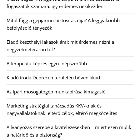
fogászatok számára: így érdemes nekikezdeni
Mitől függ a gépjármű-biztosítás díja? A leggyakoribb
befolyásoló tényezők
Eladó keszthelyi lakások árai: mit érdemes nézni a
négyzetméteráron túl?
A terapeuta képzés egyre népszerűbb
Kiadó iroda Debrecen területén bőven akad
Az ipari mosogatógép munkabírása kimagasló
Marketing stratégiai tanácsadás KKV-knak és
nagyvállalatoknak: eltérő célok, eltérő megközelítés
Állványozás szerepe a kivitelezésekben – miért ezen múlik
a határidő és a biztonság?