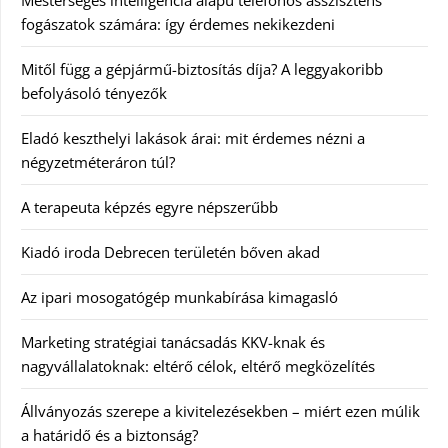
Mesterséges intelligencia alapú telefonos asszisztens
fogászatok számára: így érdemes nekikezdeni
Mitől függ a gépjármű-biztosítás díja? A leggyakoribb
befolyásoló tényezők
Eladó keszthelyi lakások árai: mit érdemes nézni a
négyzetméteráron túl?
A terapeuta képzés egyre népszerűbb
Kiadó iroda Debrecen területén bőven akad
Az ipari mosogatógép munkabírása kimagasló
Marketing stratégiai tanácsadás KKV-knak és
nagyvállalatoknak: eltérő célok, eltérő megközelítés
Állványozás szerepe a kivitelezésekben – miért ezen múlik
a határidő és a biztonság?