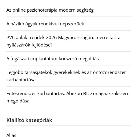
Az online pszichoterápia modern segítség
A házikó ágyak rendkívül népszerűek
PVC ablak trendek 2026 Magyarországon: merre tart a
nyílászárók fejlődése?
A fogászati implantátum korszerű megoldás
Legjobb társasjátékok gyerekeknek és az öntözőrendszer
karbantartása
Fűtésrendszer karbantartás: Abezon Bt. Zónagáz szakszerű
megoldásai
Kiállító kategóriák
Állás