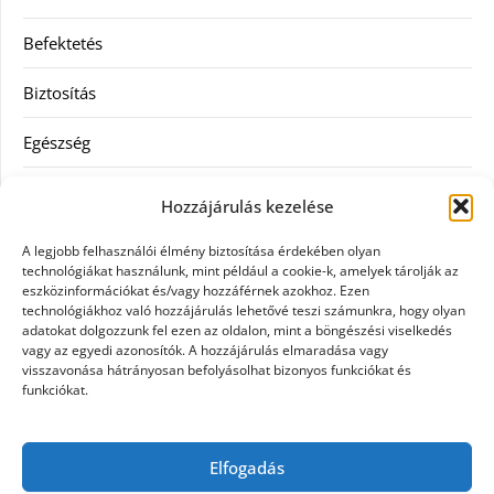
Befektetés
Biztosítás
Egészség
Hitel
Hozzájárulás kezelése
Ingatlan
A legjobb felhasználói élmény biztosítása érdekében olyan
technológiákat használunk, mint például a cookie-k, amelyek tárolják az
Művészetek és szórakozás
eszközinformációkat és/vagy hozzáférnek azokhoz. Ezen
technológiákhoz való hozzájárulás lehetővé teszi számunkra, hogy olyan
adatokat dolgozzunk fel ezen az oldalon, mint a böngészési viselkedés
Múzeumok
vagy az egyedi azonosítók. A hozzájárulás elmaradása vagy
visszavonása hátrányosan befolyásolhat bizonyos funkciókat és
Szolgáltatás
funkciókat.
Szórakozás
Elfogadás
Webáruház