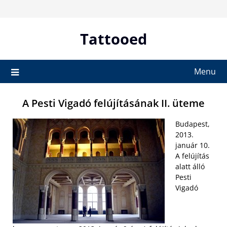
Skip
to
content
Tattooed
Menu
A Pesti Vigadó felújításának II. üteme
Budapest,
2013.
január 10.
A felújítás
alatt álló
Pesti
Vigadó