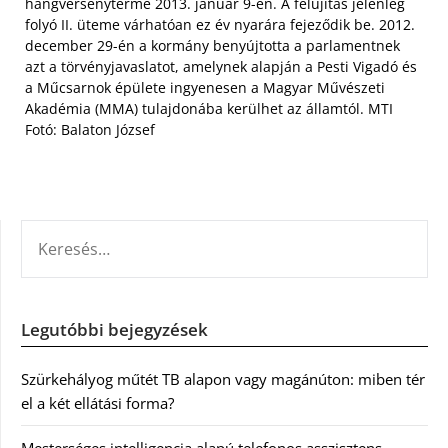
hangversenyterme 2013. január 9-én. A felújítás jelenleg
folyó II. üteme várhatóan ez év nyarára fejeződik be. 2012.
december 29-én a kormány benyújtotta a parlamentnek
azt a törvényjavaslatot, amelynek alapján a Pesti Vigadó és
a Műcsarnok épülete ingyenesen a Magyar Művészeti
Akadémia (MMA) tulajdonába kerülhet az államtól. MTI
Fotó: Balaton József
KERESÉS:
Legutóbbi bejegyzések
Szürkehályog műtét TB alapon vagy magánúton: miben tér
el a két ellátási forma?