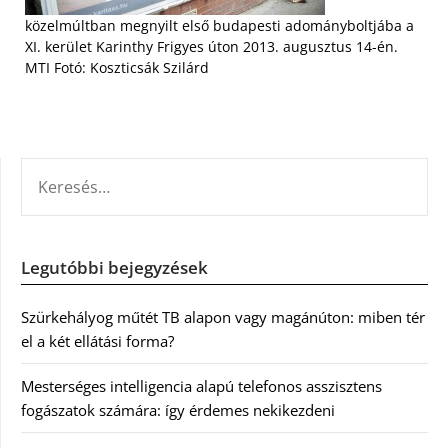
közelmúltban megnyilt első budapesti adományboltjába a
XI. kerület Karinthy Frigyes úton 2013. augusztus 14-én.
MTI Fotó: Koszticsák Szilárd
KERESÉS:
Legutóbbi bejegyzések
Szürkehályog műtét TB alapon vagy magánúton: miben tér
el a két ellátási forma?
Mesterséges intelligencia alapú telefonos asszisztens
fogászatok számára: így érdemes nekikezdeni