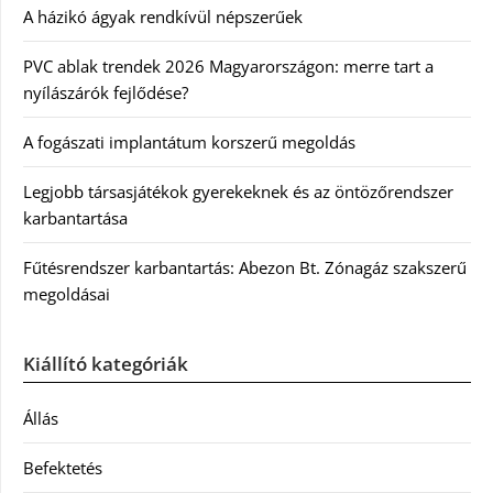
A házikó ágyak rendkívül népszerűek
PVC ablak trendek 2026 Magyarországon: merre tart a
nyílászárók fejlődése?
A fogászati implantátum korszerű megoldás
Legjobb társasjátékok gyerekeknek és az öntözőrendszer
karbantartása
Fűtésrendszer karbantartás: Abezon Bt. Zónagáz szakszerű
megoldásai
Kiállító kategóriák
Állás
Befektetés