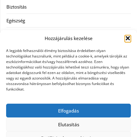
Biztosítás
Egészség
Hitel
Hozzájárulás kezelése
Ingatlan
A legjobb felhasználói élmény biztosítása érdekében olyan
technológiákat használunk, mint például a cookie-k, amelyek tárolják az
Művészetek és szórakozás
eszközinformációkat és/vagy hozzáférnek azokhoz. Ezen
technológiákhoz való hozzájárulás lehetővé teszi számunkra, hogy olyan
adatokat dolgozzunk fel ezen az oldalon, mint a böngészési viselkedés
Múzeumok
vagy az egyedi azonosítók. A hozzájárulás elmaradása vagy
visszavonása hátrányosan befolyásolhat bizonyos funkciókat és
Szolgáltatás
funkciókat.
Szórakozás
Elfogadás
Webáruház
Elutasítás