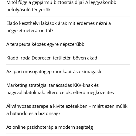
Mitől függ a gépjármű-biztosítás díja? A leggyakoribb
befolyásoló tényezők
Eladó keszthelyi lakások árai: mit érdemes nézni a
négyzetméteráron túl?
A terapeuta képzés egyre népszerűbb
Kiadó iroda Debrecen területén bőven akad
Az ipari mosogatógép munkabírása kimagasló
Marketing stratégiai tanácsadás KKV-knak és
nagyvállalatoknak: eltérő célok, eltérő megközelítés
Állványozás szerepe a kivitelezésekben – miért ezen múlik
a határidő és a biztonság?
Az online pszichoterápia modern segítség