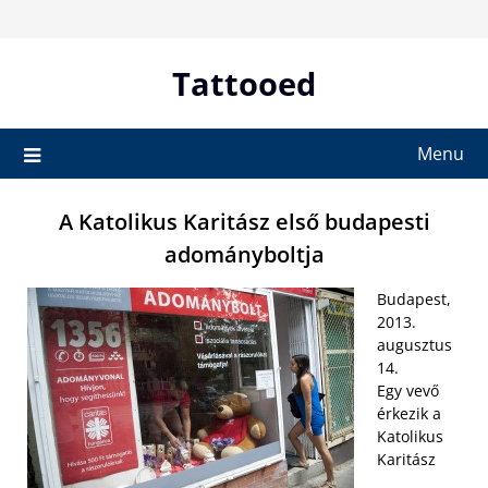
Skip
to
content
Tattooed
Menu
A Katolikus Karitász első budapesti
adományboltja
Budapest,
2013.
augusztus
14.
Egy vevő
érkezik a
Katolikus
Karitász