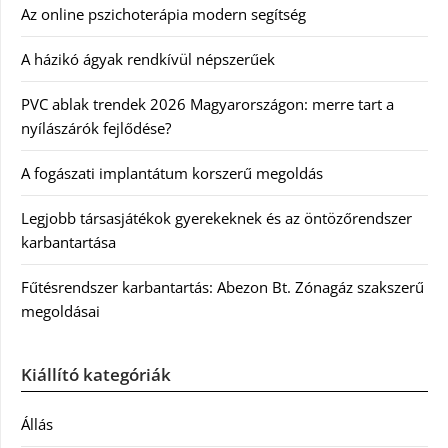
Az online pszichoterápia modern segítség
A házikó ágyak rendkívül népszerűek
PVC ablak trendek 2026 Magyarországon: merre tart a
nyílászárók fejlődése?
A fogászati implantátum korszerű megoldás
Legjobb társasjátékok gyerekeknek és az öntözőrendszer
karbantartása
Fűtésrendszer karbantartás: Abezon Bt. Zónagáz szakszerű
megoldásai
Kiállító kategóriák
Állás