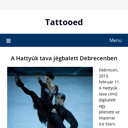
Skip
to
content
Tattooed
Menu
A Hattyúk tava jégbalett Debrecenben
Debrecen,
2013.
február 11.
A Hattyúk
tava című
jégbalett
egy
jelenete az
Imperial
Ice Stars