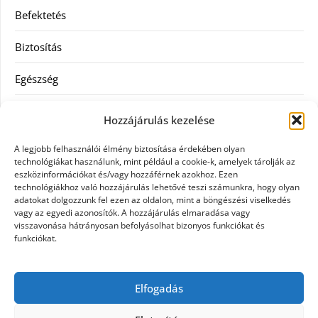
Befektetés
Biztosítás
Egészség
Hitel
Hozzájárulás kezelése
Ingatlan
A legjobb felhasználói élmény biztosítása érdekében olyan
technológiákat használunk, mint például a cookie-k, amelyek tárolják az
Művészetek és szórakozás
eszközinformációkat és/vagy hozzáférnek azokhoz. Ezen
technológiákhoz való hozzájárulás lehetővé teszi számunkra, hogy olyan
adatokat dolgozzunk fel ezen az oldalon, mint a böngészési viselkedés
Múzeumok
vagy az egyedi azonosítók. A hozzájárulás elmaradása vagy
visszavonása hátrányosan befolyásolhat bizonyos funkciókat és
Szolgáltatás
funkciókat.
Szórakozás
Elfogadás
Webáruház