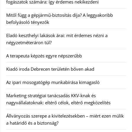
fogászatok számára: így érdemes nekikezdeni
Mitől függ a gépjármű-biztosítás díja? A leggyakoribb
befolyásoló tényezők
Eladó keszthelyi lakások árai: mit érdemes nézni a
négyzetméteráron túl?
A terapeuta képzés egyre népszerűbb
Kiadó iroda Debrecen területén bőven akad
Az ipari mosogatógép munkabírása kimagasló
Marketing stratégiai tanácsadás KKV-knak és
nagyvállalatoknak: eltérő célok, eltérő megközelítés
Állványozás szerepe a kivitelezésekben – miért ezen múlik
a határidő és a biztonság?