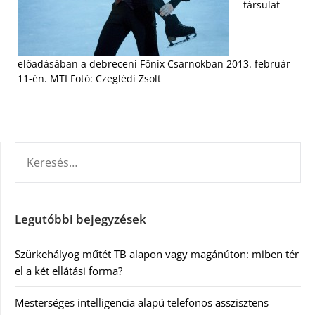
társulat
előadásában a debreceni Főnix Csarnokban 2013. február
11-én. MTI Fotó: Czeglédi Zsolt
KERESÉS:
Legutóbbi bejegyzések
Szürkehályog műtét TB alapon vagy magánúton: miben tér
el a két ellátási forma?
Mesterséges intelligencia alapú telefonos asszisztens