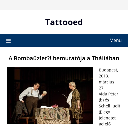
Skip
to
content
Tattooed
Menu
A Bombaüzlet?! bemutatója a Tháliában
Budapest,
2013.
március
27.
Vida Péter
(b) és
Schell Judit
(j) egy
jelenetet
ad elő