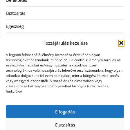
Befektetés
Biztosítás
Egészség
Hitel
Hozzájárulás kezelése
Ingatlan
A legjobb felhasználói élmény biztosítása érdekében olyan
technológiákat használunk, mint például a cookie-k, amelyek tárolják az
Művészetek és szórakozás
eszközinformációkat és/vagy hozzáférnek azokhoz. Ezen
technológiákhoz való hozzájárulás lehetővé teszi számunkra, hogy olyan
adatokat dolgozzunk fel ezen az oldalon, mint a böngészési viselkedés
Múzeumok
vagy az egyedi azonosítók. A hozzájárulás elmaradása vagy
visszavonása hátrányosan befolyásolhat bizonyos funkciókat és
Szolgáltatás
funkciókat.
Szórakozás
Elfogadás
Webáruház
Elutasítás