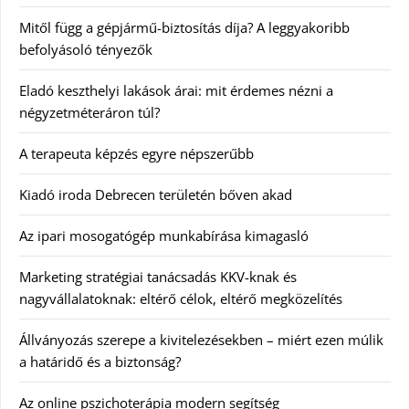
Mitől függ a gépjármű-biztosítás díja? A leggyakoribb
befolyásoló tényezők
Eladó keszthelyi lakások árai: mit érdemes nézni a
négyzetméteráron túl?
A terapeuta képzés egyre népszerűbb
Kiadó iroda Debrecen területén bőven akad
Az ipari mosogatógép munkabírása kimagasló
Marketing stratégiai tanácsadás KKV-knak és
nagyvállalatoknak: eltérő célok, eltérő megközelítés
Állványozás szerepe a kivitelezésekben – miért ezen múlik
a határidő és a biztonság?
Az online pszichoterápia modern segítség