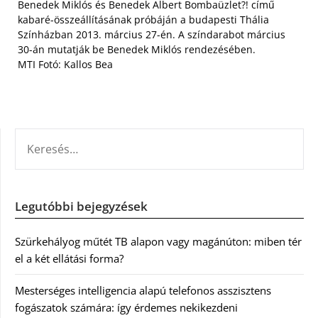
Benedek Miklós és Benedek Albert Bombaüzlet?! című
kabaré-összeállításának próbáján a budapesti Thália
Színházban 2013. március 27-én. A színdarabot március
30-án mutatják be Benedek Miklós rendezésében.
MTI Fotó: Kallos Bea
KERESÉS:
Legutóbbi bejegyzések
Szürkehályog műtét TB alapon vagy magánúton: miben tér
el a két ellátási forma?
Mesterséges intelligencia alapú telefonos asszisztens
fogászatok számára: így érdemes nekikezdeni