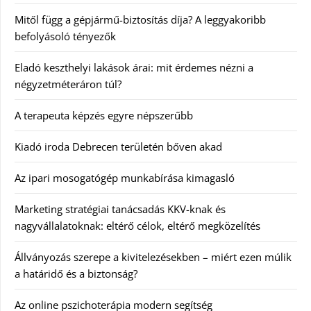
Mitől függ a gépjármű-biztosítás díja? A leggyakoribb
befolyásoló tényezők
Eladó keszthelyi lakások árai: mit érdemes nézni a
négyzetméteráron túl?
A terapeuta képzés egyre népszerűbb
Kiadó iroda Debrecen területén bőven akad
Az ipari mosogatógép munkabírása kimagasló
Marketing stratégiai tanácsadás KKV-knak és
nagyvállalatoknak: eltérő célok, eltérő megközelítés
Állványozás szerepe a kivitelezésekben – miért ezen múlik
a határidő és a biztonság?
Az online pszichoterápia modern segítség