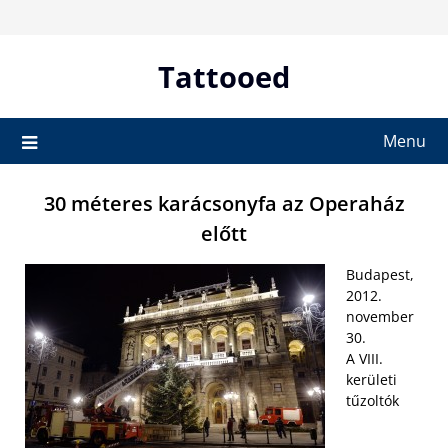
Skip
to
content
Tattooed
Menu
30 méteres karácsonyfa az Operaház
előtt
Budapest,
2012.
november
30.
A VIII.
kerületi
tűzoltók