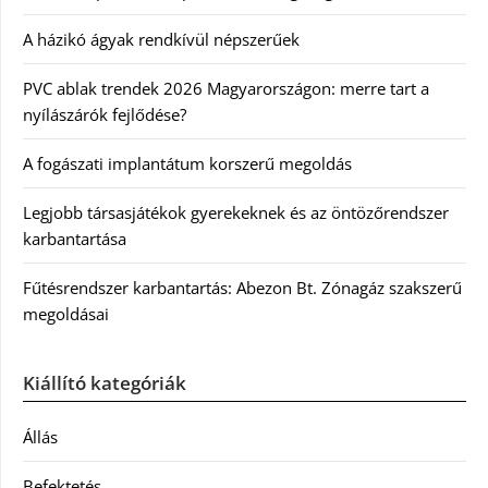
A házikó ágyak rendkívül népszerűek
PVC ablak trendek 2026 Magyarországon: merre tart a
nyílászárók fejlődése?
A fogászati implantátum korszerű megoldás
Legjobb társasjátékok gyerekeknek és az öntözőrendszer
karbantartása
Fűtésrendszer karbantartás: Abezon Bt. Zónagáz szakszerű
megoldásai
Kiállító kategóriák
Állás
Befektetés