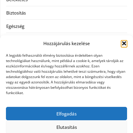
Biztosítás
Egészség
Hitel
Hozzájárulás kezelése
Ingatlan
A legjobb felhasználói élmény biztosítása érdekében olyan
technológiákat használunk, mint például a cookie-k, amelyek tárolják az
Művészetek és szórakozás
eszközinformációkat és/vagy hozzáférnek azokhoz. Ezen
technológiákhoz való hozzájárulás lehetővé teszi számunkra, hogy olyan
adatokat dolgozzunk fel ezen az oldalon, mint a böngészési viselkedés
Múzeumok
vagy az egyedi azonosítók. A hozzájárulás elmaradása vagy
visszavonása hátrányosan befolyásolhat bizonyos funkciókat és
Szolgáltatás
funkciókat.
Szórakozás
Elfogadás
Webáruház
Elutasítás